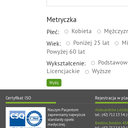
Metryczka
Kobieta
Mężczyz
Płeć:
Poniżej 25 lat
Mi
Wiek:
Powyżej 60 lat
Podstawo
Wykształcenie:
Licencjackie
Wyższe
Wyślij
Certyfikat ISO
Rejestracja w pl
Naszym Pacjentom
Aleksandrów Łódzki, 
zapewniamy najwyższe
tel.: (42) 712 13 54;
standardy opieki
Bełdów, Bełdów 43
medycznej.
tel.: (42) 712 14 10;