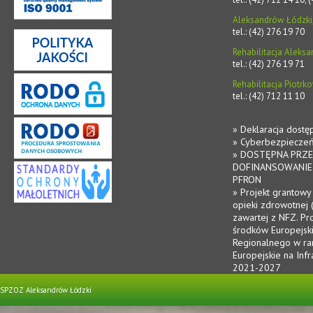
Aleksandrów Łódzki, 
tel.: (42) 276 19 70
Rehabilitacja Aleksa
tel.: (42) 276 19 71
Rehabilitacja Piotr
tel.: (42) 712 11 10
» Deklaracja dostę
» Cyberbezpiecze
» DOSTĘPNA PRZE
DOFINANSOWANIE
PFRON
» Projekt grantowy
opieki zdrowotnej 
zawartej z NFZ. Pr
środków Europejsk
Regionalnego w r
Europejskie na Infr
2021-2027
SPZOZ Aleksandrów Łódzki