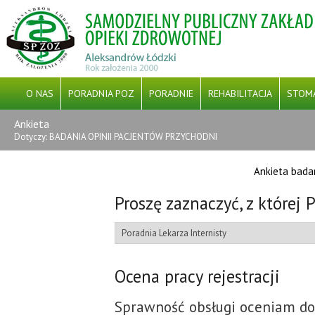
O NAS
PORADNIA POZ
PORADNIE
REHABILITACJA
STOM
Ankieta
CYBERBEZPIECZEŃSTWO
PFRON
Dotyczy: BADANIA OPINII PACJENTÓW PRZYCHODNI
PROJEKT GRANTOWY PN. „ WSPARCIE PODSTAWOWEJ OPIE
Ankieta badan
DOFINANSOWANY JEST ZE ŚRODKÓW EUROPEJSKIEGO FUNDUS
Proszę zaznaczyć, z której 
INFR
Ocena pracy rejestracji
Sprawność obsługi oceniam do