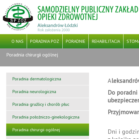
O NAS
PORADNIA POZ
PORADNIE
REHABILITACJA
STOM
Poradnia chirurgii ogólnej
CYBERBEZPIECZEŃSTWO
PFRON
PROJEKT GRANTOWY PN. „ WSPARCIE PODSTAWOWEJ OPIE
Poradnia dermatologiczna
A
leksandrów
DOFINANSOWANY JEST ZE ŚRODKÓW EUROPEJSKIEGO FUNDUS
Do poradni 
Poradnia neurologiczna
INFR
ubezpiecze
Poradnia gruźlicy i chorób płuc
Przyjmowani
Poradnia położniczo-ginekologiczna
Poradnia chirurgii ogólnej
Dni i godzi