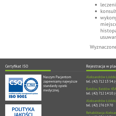
leczeni
konsul
wykony
miejsc
histopa
usuwan
Wyznaczone 
Certyfikat ISO
Rejestracja w pl
Naszym Pacjentom
Aleksandrów Łódzki, 
zapewniamy najwyższe
tel.: (42) 712 13 54;
standardy opieki
Bełdów, Bełdów 43
medycznej.
tel.: (42) 712 14 10;
Aleksandrów Łódzki, 
tel.: (42) 276 19 70
Rehabilitacja Aleksa