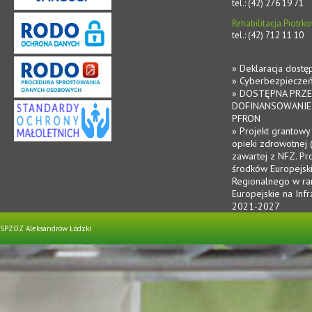
tel.: (42) 276 19 71
Rehabilitacja Piotr
tel.: (42) 712 11 10
» Deklaracja dostę
» Cyberbezpiecze
» DOSTĘPNA PRZE
DOFINANSOWANIE
PFRON
» Projekt grantowy
opieki zdrowotnej 
zawartej z NFZ. Pr
środków Europejsk
Regionalnego w r
Europejskie na Infr
2021-2027
SPZOZ Aleksandrów Łódzki