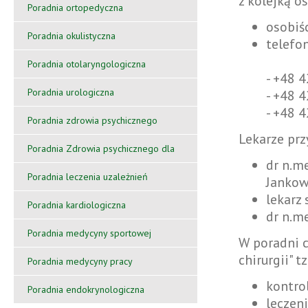
z kolejką o
Poradnia ortopedyczna
osobiś
Poradnia okulistyczna
telefo
Poradnia otolaryngologiczna
- +48 4
Poradnia urologiczna
- +48 
- +48 
Poradnia zdrowia psychicznego
Lekarze prz
Poradnia Zdrowia psychicznego dla
dr n.me
dzieci
Poradnia leczenia uzależnień
Jankow
lekarz 
Poradnia kardiologiczna
dr n.me
Poradnia medycyny sportowej
W poradni c
chirurgii" tz
Poradnia medycyny pracy
kontro
Poradnia endokrynologiczna
leczen