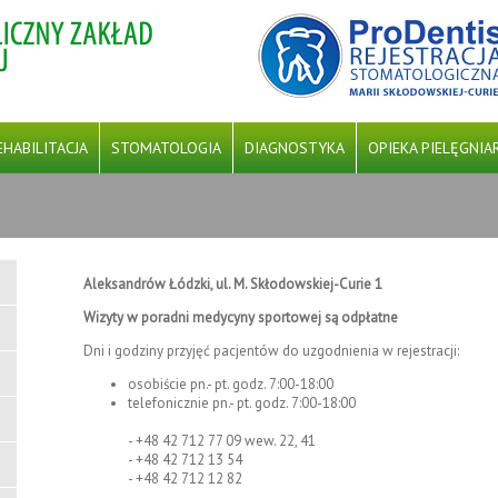
EHABILITACJA
STOMATOLOGIA
DIAGNOSTYKA
OPIEKA PIELĘGNIA
STAWOWEJ OPIEKI ZDROWOTNEJ (POZ) ‘’ NA PODSTAWIE UMOWY ZAWART
Aleksandrów Łódzki, ul. M. Skłodowskiej-Curie 1
ZU ROZWOJU REGIONALNEGO W RAMACH PROGRAMU FUNDUSZE EUROPEJS
Wizyty w poradni medycyny sportowej są odpłatne
Dni i godziny przyjęć pacjentów do uzgodnienia w rejestracji:
osobiście pn.- pt. godz. 7:00-18:00
telefonicznie pn.- pt. godz. 7:00-18:00
- +48 42 712 77 09 wew. 22, 41
- +48 42 712 13 54
- +48 42 712 12 82