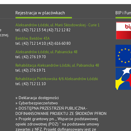
Rejestracja w placówkach
BIP i Fu
Aleksandrów Łódzki, ul. Marii Skłodowskiej - Curie 1
e
tel.: (42) 712 13 54; (42) 712 12 82
cznej.
Bełdów, Bełdów 43A
tel.: (42) 712 14 10; (42) 616 60 80
Aleksandrów Łódzki, ul. Pabianicka 48
tel.: (42) 276 19 70
Rehabilitacja Aleksandrów Łódzki, ul. Pabianicka 48
tel.: (42) 276 19 71
Rehabilitacja Piotrkowska 4/6 Aleksandrów Łódzki
tel.: (42) 712 11 10
» Deklaracja dostępności
» Cyberbezpieczeństwo
» DOSTĘPNA PRZESTRZEŃ PUBLICZNA -
DOFINANSOWANIE PROJEKTU ZE ŚRODKÓW PFRON
» Projekt grantowy pn. „ Wsparcie podstawowej
opieki zdrowotnej (POZ) ‘’ na podstawie umowy
zawartej z NFZ. Projekt dofinansowany jest ze