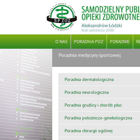
O NAS
PORADNIA POZ
PORADNIE
R
Poradnia medycyny sportowej
CYBERBEZPIECZEŃSTWO
PFRON
PROJEKT GRANTOWY PN. „ WSPARCIE POD
Poradnia dermatologiczna
ŚRODKÓW EUROPEJSKIEGO FUNDUS
Poradnia neurologiczna
Poradnia gruźlicy i chorób płuc
Poradnia położniczo-ginekologiczna
Poradnia chirurgii ogólnej