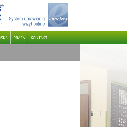
RSKA
PRACA
KONTAKT
EJ Z NFZ. PROJEKT DOFINANSOWANY JEST ZE
KIE NA INFRASTRUKTURĘ, KLIMAT, Ś