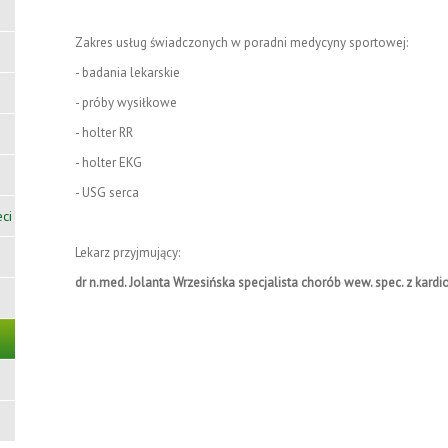
Zakres usług świadczonych w poradni medycyny sportowej:
- badania lekarskie
- próby wysiłkowe
- holter RR
- holter EKG
- USG serca
ci
Lekarz przyjmujący:
dr n.med.
Jolanta Wrzesińska
specjalista chorób wew. spec. z kard